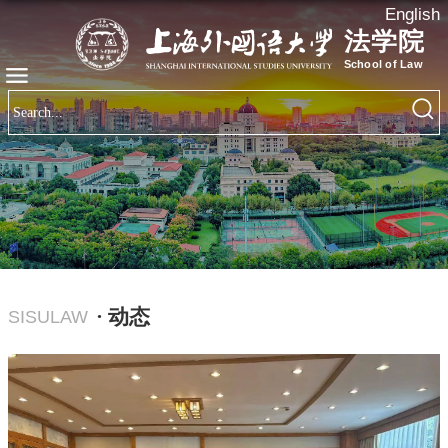
English
· 动态
SISULAW