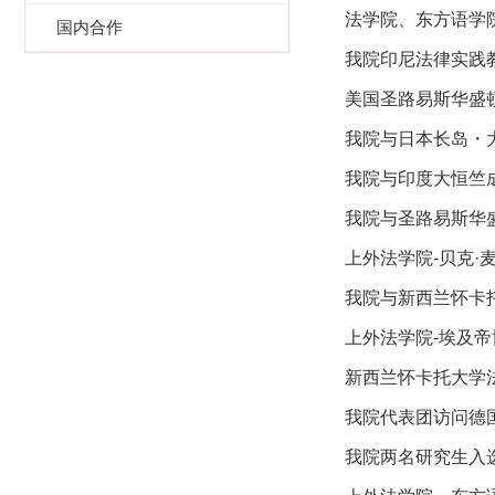
法学院、东方语学
国内合作
我院印尼法律实践
美国圣路易斯华盛
我院与日本长岛・大
我院与印度大恒竺成
我院与圣路易斯华
上外法学院-贝克·
我院与新西兰怀卡
上外法学院-埃及
新西兰怀卡托大学
我院代表团访问德
我院两名研究生入