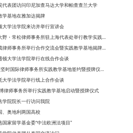
院代表团访问印尼加查马达大学和帕查查兰大学
教学基地在雅加达揭牌
顿大学法学院来访并举行宣讲会
野・常松律师事务所驻上海代表处举行教学实践...
律师事务所举行合作交流会暨实践教学基地揭牌...
盛顿大学法学院举行在线合作会谈
麦坚时国际律师事务所实践教学基地签约暨授牌仪...
托大学法学院举行线上合作会谈
帝博律师事务所举行实践教学基地启动暨授牌仪式
法学院院长一行访问我院
国、奥地利两国高校
选国家留学基金委“中法欧洲法项目”