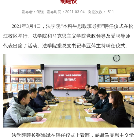
制建设
发布者：何强
发布时间：2021-03-04
浏览次数：
511
2021
年
3
月
4
日，法学院“本科生思政班导师”聘任仪式在松
江校区举行。法学院和马克思主义学院党政领导及受聘导师
代表出席了活动。法学院党总支书记李亚萍主持聘任仪式。
法学院院长张海斌在聘任仪式上致辞，感谢马克思主义学