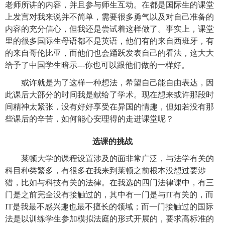
老师所讲的内容，并且参与师生互动。在都是国际生的课堂
上发言对我来说并不简单，需要很多勇气以及对自己准备的
内容的充分信心，但我还是尝试着这样做了。事实上，课堂
里的很多国际生母语都不是英语，他们有的来自西班牙，有
的来自哥伦比亚，而他们也会踊跃发表自己的看法，这大大
给予了中国学生暗示
---
你也可以跟他们做的一样好。
或许就是为了这样一种想法，希望自己能自由表达，因
此课后大部分的时间我是献给了学术。现在想来或许那段时
间精神太紧张，没有好好享受在异国的情趣，但如若没有那
些课后的辛苦，如何能心安理得的走进课堂呢？
选课的挑战
莱顿大学的课程设置涉及的面非常广泛，与法学有关的
科目种类繁多，有很多在我来到莱顿之前根本没想过要涉
猎，比如与科技有关的法律。在我选的四门法律课中，有三
门是之前完全没有接触过的，其中有一门是与
IT
有关的，而
IT
是我最不感兴趣也最不擅长的领域；而一门接触过的国际
法是以训练学生参加模拟法庭的形式开展的，要求高标准的