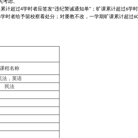
先考虑。
课累计超过
学时者应签发“违纪警诫通知单”
；旷课累计超过
学时
4
6
学时者给予留校察看处分；对屡教不改，一学期旷课累计超过
5
6
课程名称
民法，英语
民法