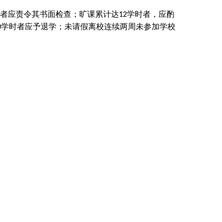
者应责令其书面检查；旷课累计达
学时者，应酌
12
学时者应予退学；未请假离校连续两周未参加学校
0