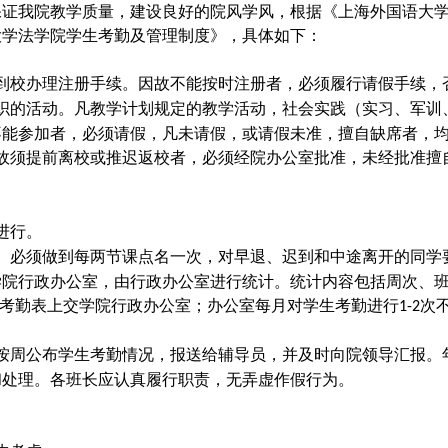
保证我院教学质量，建设良好的院风学风，根据《上海外国语大
大学法学院学生考勤及管理制度》，具体如下：
到校办理注册手续。因故不能按时注册者，必须履行请假手续，
织的活动。
凡教学计划规定的教学活动，社会实践（实习、军训
不能参加者，必须请假，凡未请假，或请假未准，擅自缺席者，
故须提前离校或推迟返校者，必须经院办公室批准，未经批准擅
进行。
。必须做到每两节课点名一次，对早退、迟到和中途离开的同学
学院行政办公室，由行政办公室进行统计
。统计内容包括周次、
考勤表上交学院行政办公室；
办公室每月对学生考勤进行
次
1-2
按
周
公布学生考勤情况，报送给辅导员，并及时向院领导汇报。
和处理。各班长应认真履行职责，无弄虚作假行为。