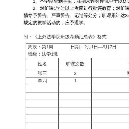
、本学期全勤学生，在期末评奖评优中予以优
1
、对旷课
学时以上者应进行批评教育；
对旷
2
1
情给予警告、严重警告、记过等处分；旷课累计达
2
规定的教学活动的，应予退学。
附：《上外法学院班级考勤汇总表》格式
周次：第
周
日期：
月
日—
月
日
1
9
1
9
7
班级：法学
班
1
姓名
旷课次数
张三
2
李四
1