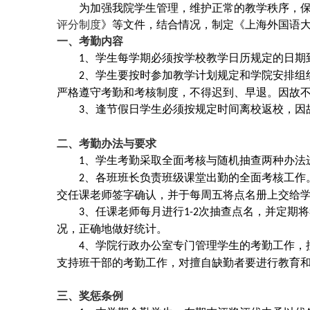
为加强我院学生管理，维护正常的教学秩序，
评分制度
》等文件，结合情况，制定《上海外国语
一、考勤内容
、学生每学期必须按学校教学日历规定的日期
1
、学生要按时参加教学计划规定和学院安排组
2
严格遵守考勤和考核制度，不得迟到、早退。因故
、逢节假日学生必须按规定时间离校返校，因
3
二、考勤办法与要求
、学生考勤采取全面考核与随机抽查两种办法
1
、各班班长负责班级课堂出勤的全面考核工作
2
交任课老师签字确认，
并于每周五将点名册上交给
、
任课老师每月进行
次抽查点名，并定期将
3
1-2
况，正确地做好统计。
、学院行政办公室专门管理学生的考勤工作，
4
支持班干部的考勤工作，对擅自缺勤者要进行教育
三、奖惩条例